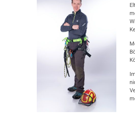
El
mö
Wi
Ke
Me
Bö
Kö
Im
ni
Ve
me